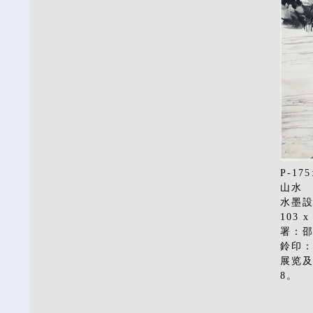
P-175
山水
水墨
103 x
署：
鈴印
展览及
8。