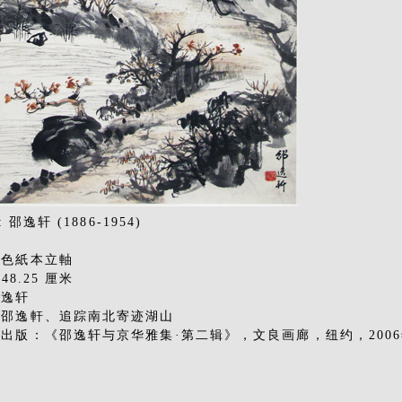
: 邵逸轩 (1886-1954)
設色紙本立軸
 48.25 厘米
邵逸轩
：邵逸軒、追踪南北寄迹湖山
出版：《邵逸轩与京华雅集·第二辑》，文良画廊，纽约，200