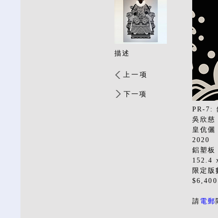
描述
上一项
下一项
PR-7:
吳欣慈
皇伉儷 
2020
鋁塑板 
152.4
限定版
$6,40
請
電郵